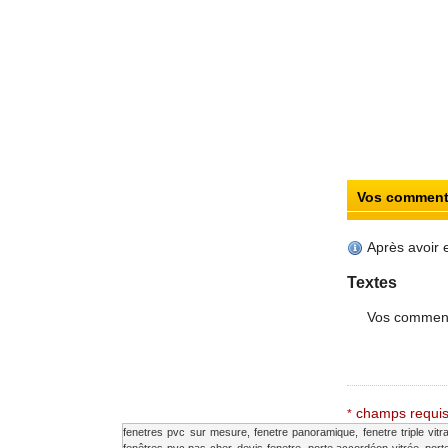
Vos commenta
Après avoir 
Textes
Vos comment
champs requi
*
fenetres pvc sur mesure, fenetre panoramique, fenetre triple vitra