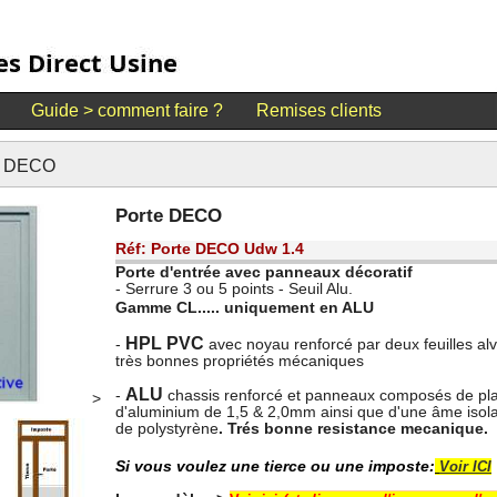
Guide > comment faire ?
Remises clients
e DECO
Porte DECO
Réf:
Porte DECO Udw 1.4
Porte d'entrée avec panneaux décoratif
- Serrure 3 ou 5 points - Seuil Alu.
Gamme CL..... uniquement en ALU
HPL PVC
-
avec noyau renforcé par deux feuilles alv
très bonnes propriétés mécaniques
ALU
-
chassis renforcé et panneaux composés de pl
>
d'aluminium de 1,5 & 2,0mm ainsi que d'une âme iso
de polystyrène
. Trés bonne resistance mecanique.
Si vous voulez une tierce ou une imposte:
Voir ICI