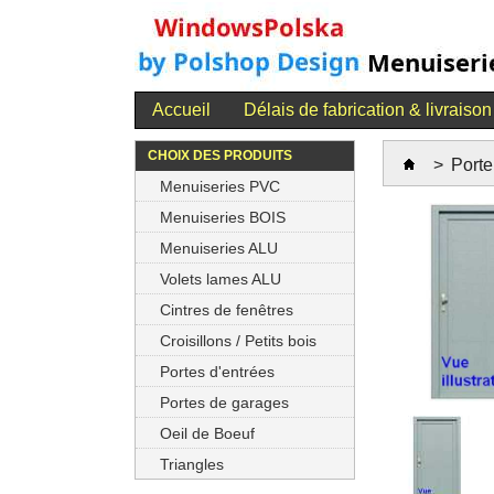
Accueil
Délais de fabrication & livraison
CHOIX DES PRODUITS
>
Port
Menuiseries PVC
Menuiseries BOIS
Menuiseries ALU
Volets lames ALU
Cintres de fenêtres
Croisillons / Petits bois
Portes d'entrées
Portes de garages
Oeil de Boeuf
Triangles