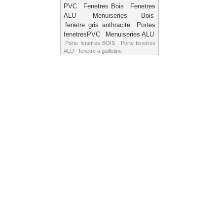
PVC
Fenetres Bois
Fenetres
ALU
Menuiseries Bois
fenetre gris anthracite
Portes
fenetresPVC
Menuiseries ALU
Porte fenetres BOIS
Porte fenetres
ALU
fenetre a guillotine