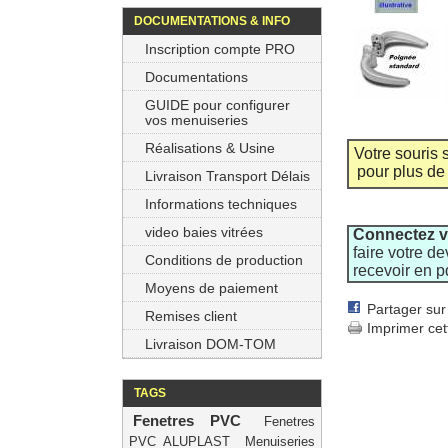
DOCUMENTATIONS & INFO
Inscription compte PRO
Documentations
GUIDE pour configurer
vos menuiseries
Réalisations & Usine
Votre souris
pour plus de d
Livraison Transport Délais
Informations techniques
video baies vitrées
Connectez 
faire votre dev
Conditions de production
recevoir en p
Moyens de paiement
Partager su
Remises client
Imprimer cet
Livraison DOM-TOM
TAGS
Fenetres PVC
Fenetres
PVC ALUPLAST
Menuiseries