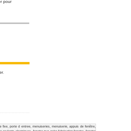
er pour
-5%
er.
re fixe, porte d entree, menuiseries, menuiserie,
appuis de fenêtre,