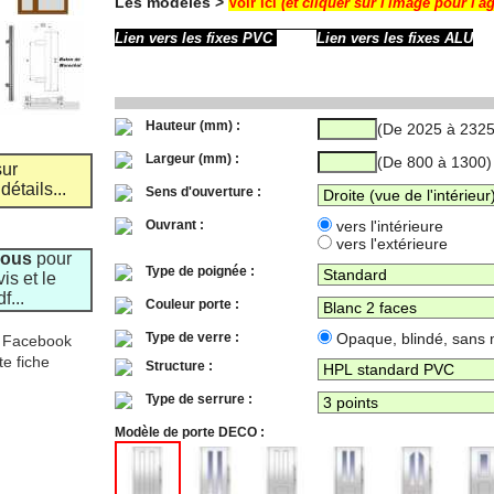
Les modèles >
Voir ici
(et cliquer sur l'image pour l'a
Lien vers les fixes PVC
Lien vers les fixes ALU
Hauteur (mm) :
(De 2025 à 2325
Largeur (mm) :
(De 800 à 1300)
 sur
étails...
Sens d'ouverture :
Ouvrant :
vers l'intérieure
vers l'extérieure
vous
pour
Type de poignée :
is et le
df
...
Couleur porte :
Type de verre :
Opaque, blindé, sans 
r Facebook
te fiche
Structure :
Type de serrure :
Modèle de porte DECO :