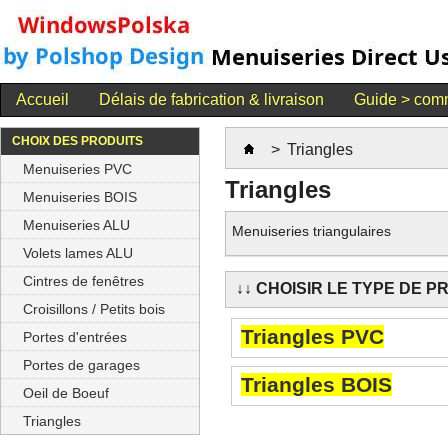
Accueil
Délais de fabrication & livraison
Guide > comm
CHOIX DES PRODUITS
>
Triangles
Menuiseries PVC
Triangles
Menuiseries BOIS
Menuiseries ALU
Menuiseries triangulaires
Volets lames ALU
Cintres de fenêtres
↓↓ CHOISIR LE TYPE DE PR
Croisillons / Petits bois
Triangles PVC
Portes d'entrées
Portes de garages
Triangles BOIS
Oeil de Boeuf
Triangles