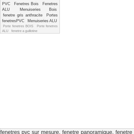
PVC
Fenetres Bois
Fenetres
ALU
Menuiseries Bois
fenetre gris anthracite
Portes
fenetresPVC
Menuiseries ALU
Porte fenetres BOIS
Porte fenetres
ALU
fenetre a guillotine
fenetres pvc sur mesure, fenetre panoramique, fenetre tr